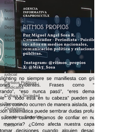
Estado
Noticias
Municipios
Deportes
Anuncios
MktDigitalGCc
Historia del Día
Congreso
Órganos
electorales, poder
judicial
Partidos Políticos -
Sindicatos
Cultura y Sociedad
Denuncia
Ciudadana
Sociales y Esquelas
Toros