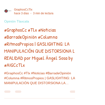
GraphosCcTlx
hace 3 días
3 min de lectura
Opinión Tlaxcala
#GraphosCc #Tlx #Noticias
#BarradeOpinión #Columna
#RitmosPropios | GASLIGHTING: LA
MANIPULACIÓN QUE DISTORSIONA LA
REALIDAD por Miguel Ángel Sosa by
#AIGCcTlx
#GraphosCc #Tlx #Noticias #BarradeOpinión
#Columna #RitmosPropios | GASLIGHTING: LA
MANIPULACIÓN QUE DISTORSIONA LA
REALIDAD ¿Alguna vez has sentido que dudas de
tus propios recuerdos, emociones o percepciones