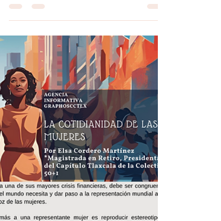
Morales Pérez by #AIGCcTlx
#GraphosCc #Tlx #Noticias #BarradeOpinión
#Columna #Pensar, decir y hacer: responsabilidad
de la 4T | El derecho humano a una buena
administración pública Cuando hablamos de
derechos humanos, pensamos de inmediato en la
salud, la educación, la libertad o la seguridad. Sin
embargo, pocas veces reflexionamos sobre un
derecho que influye en nuestra vida cotidiana: el
derecho a recibir una buena administración
pública. Puede parecer un concepto lejano, pero
está presente cada