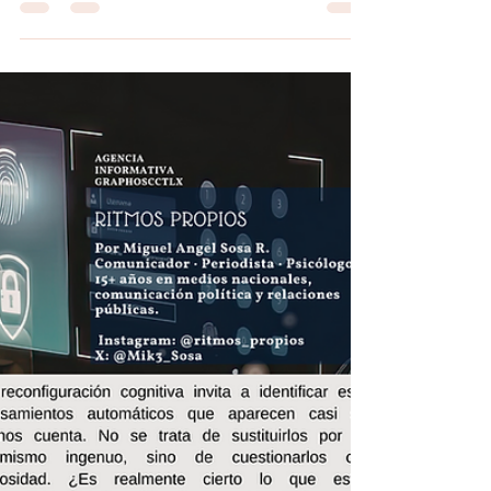
#PiezadeAjedrez | La burbuja de los
otros datos por Sandy Aguilar by
#AIGCcTlx
#GraphosCc #Tlx #Noticias #BarradeOpinion
#Columna #PiezadeAjedrez | La burbuja de los
otros datos Existe una distancia entre la frialdad
de las estadísticas oficiales y la temperatura del
aire que se respira en las calles. Cada mes,
cuando se publican las cifras en materia de
seguridad, la narrativa oficial no tarda en
encender las campanas de triunfo: Tlaxcala se
posiciona nuevamente entre los estados con
menor número de homicidios dolosos del país. El
mensaje es contundent