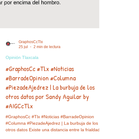
GraphosCcTlx
25 jul
2 min de lectura
Opinión Tlaxcala
#GraphosCc #Tlx #Noticias
#BarradeOpinion #Columna