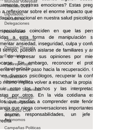
Mundial Volleyball
Tlaxcala 2023
Diputados,
Senadores
Delegaciones
Nacionales
Opinión Nacional
Opinión Tlaxcala
Entrevistas
Publireportajes
GraphosCcTlx
Educación-
Universidades
Fiscalia - Seguridad
Puebla-Hidalgo-
Morelos-Edomex
Sociedad Civil-
Órganos
Autonomos
Campañas Politicas