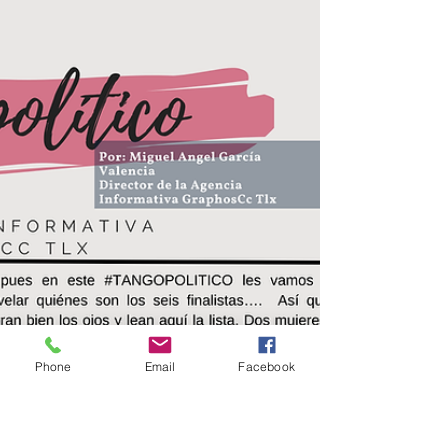
TRANSFORMA. Por Miguel Ángel Sosa
by #AIGCcTlx
#GraphosCc #Tlx #Noticias #BarradeOpinión
#Columna #RitmosPropios | EL DIÁLOGO QUE
TRANSFORMA La manera en que nos hablamos
por dentro es mucho más que un hábito mental:
es el lente desde el cual interpretamos nuestra
vida. La reconfiguración cognitiva, una
herramienta ampliamente utilizada en la
psicología, propone que no son únicamente los
hechos los que determinan cómo nos sentimos,
sino también la forma en que los interpretamos.
¿Cuántas veces una sola frase como "no soy
Phone
Email
Facebook