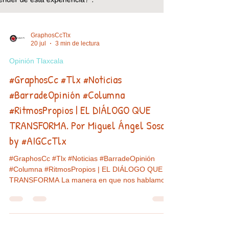
GraphosCcTlx
20 jul
3 min de lectura
Opinión Tlaxcala
#GraphosCc #Tlx #Noticias
#BarradeOpinión #Columna
#RitmosPropios | EL DIÁLOGO QUE