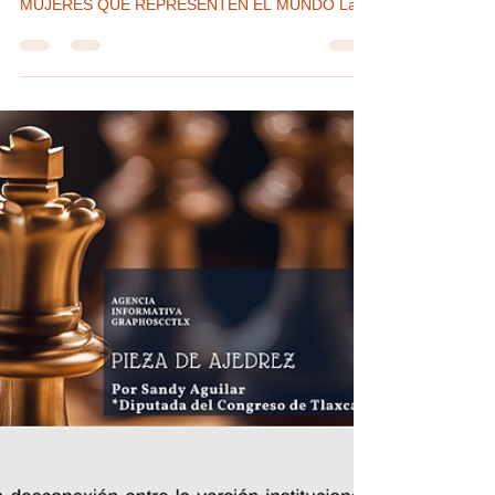
MUJERES QUE REPRESENTEN EL
MUNDO. Por Elsa Cordero Martínez by
#AIGCcTlx
#GraphosCc #Noticias #BarradeOpinión
#Columna #LACOTIDIANIDADDELASMUJERES |
MUJERES QUE REPRESENTEN EL MUNDO La
persona que dirija la representación de mayor
jerarquía en el ámbito diplomático de las Naciones
Unidas ONU, debe estar preparada sobre el
conocimiento del mundo, pero parece que el
mundo ahora debe estar preparado para que
quien lo dirija sea una mujer. Nunca este
importante puesto de la Organización Mundial ha
sido ocupado por una mujer, lo que en
congruencia c