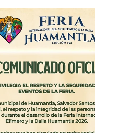
#TlaxcalaCapital | AYUNTAMIENTO DE
TLAXCALA MEJORA EL DESAGÜE
PLUVIAL EN LA AVENIDA
INDEPENDENCIA
#GraphosCc #Tlx #Noticias #Municipios
#TlaxcalaCapital | AYUNTAMIENTO DE
TLAXCALA MEJORA EL DESAGÜE PLUVIAL EN
LA AVENIDA INDEPENDENCIA • Interviene dos
rejillas y mejora también la seguridad vial y
peatonal El Ayuntamiento de Tlaxcala, a través de
la Dirección de Obras Públicas y Desarrollo
Urbano, continúa con el fortalecimiento de la
infraestructura hidráulica de la ciudad al ejecutar
la rehabilitación integral de una segunda rejilla
pluvial sobre la avenida Juárez, en la