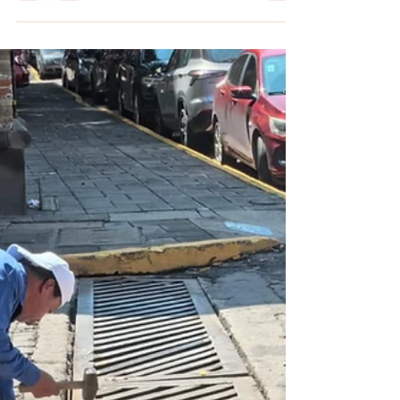
#TlaxcalaCapital | YA SUMAN 24
EDICIONES DEL PROGRAMA EXITOSO
MUÉVETE TLAXCALA EN LA CAPITAL
#GraphosCc #Tlx #Noticias #Municipios
#TlaxcalaCapital | YA SUMAN 24 EDICIONES DEL
PROGRAMA EXITOSO MUÉVETE TLAXCALA EN
LA CAPITAL Con la jornada realizada este
domingo, el programa "Muévete Tlaxcala" llegó a
24 ediciones desde que el ahora alcalde con
licencia Alfonso Sánchez García lo puso en
marcha en febrero de este año, con lo que se
consolida como una de las acciones permanentes
más exitosas del Ayuntamiento de Tlaxcala para
promover la activación física, la salud y la