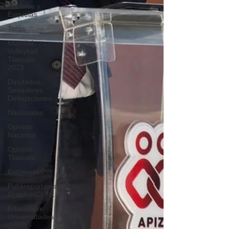
Sociales y
Esquelas
Toros
Mundial
Volleyball
Tlaxcala
2023
Diputados,
Senadores
Delegaciones
Nacionales
Opinión
Nacional
Opinión
Tlaxcala
Entrevistas
Publireportajes
GraphosCcTlx
Educación-
Universidades