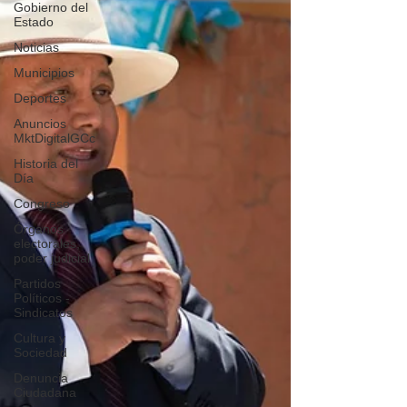
Gobierno del
Estado
Noticias
Municipios
Deportes
Anuncios
MktDigitalGCc
Historia del
Día
Congreso
Órganos
electorales,
poder judicial
Partidos
Políticos -
Sindicatos
Cultura y
Sociedad
Denuncia
Ciudadana