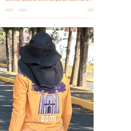
partes reafirma la importancia de la
conciliación y la cultura de paz en
Huamantla
#GraphosCc #Tlx #Noticias #Municipios
#Huamantla | Tras Incidente en la Carrera de
Colores, acuerdo entre las partes reafirma la
importancia de la conciliación y la cultura de paz
en Huamantla Huamantla, Tlax., 3 de agosto de
2026.– En un mensaje dirigido a la ciudadanía,
don José Julián informó que sostuvo un encuentro
con la familia de la persona involucrada en el
incidente ocurrido durante la Carrera de Colores,
donde sufrió una caída, y dio a conocer que
ambas partes logr