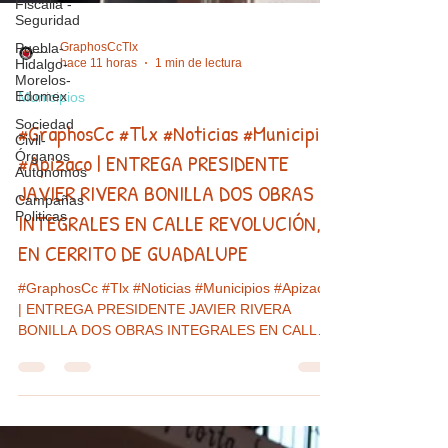
Fiscalia -
Seguridad
Puebla-
Hidalgo-
Morelos-
Edomex
GraphosCcTlx
hace 11 horas
1 min de lectura
Sociedad
Civil-
Municipios
Órganos
Autonomos
#GraphosCc #Tlx #Noticias #Municipios
Campañas
#Apizaco | ENTREGA PRESIDENTE
Politicas
JAVIER RIVERA BONILLA DOS OBRAS
INTEGRALES EN CALLE REVOLUCIÓN,
EN CERRITO DE GUADALUPE
#GraphosCc #Tlx #Noticias #Municipios #Apizaco
| ENTREGA PRESIDENTE JAVIER RIVERA
BONILLA DOS OBRAS INTEGRALES EN CALLE
REVOLUCIÓN, EN CERRITO DE GUADALUPE •
Con una inversión total de $2,808,455.61 se
beneficia directamente a más de 1,000