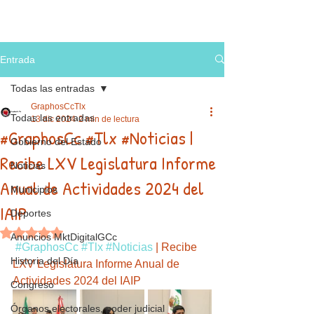
Entrada
Todas las entradas
GraphosCcTlx
Todas las entradas
13 dic 2024
2 min de lectura
#GraphosCc #Tlx #Noticias |
Gobierno del Estado
Recibe LXV Legislatura Informe
Noticias
Anual de Actividades 2024 del
Municipios
IAIP
Deportes
Obtuvo NaN de 5 estrellas.
Anuncios MktDigitalGCc
#GraphosCc
#Tlx
#Noticias
 | Recibe 
Historia del Día
LXV Legislatura Informe Anual de 
Actividades 2024 del IAIP
Congreso
Órganos electorales, poder judicial