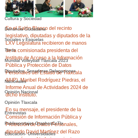
Partidos Políticos - Sindicatos
Cultura y Sociedad
En el Salón Blanco del recinto 
Denuncia Ciudadana
legislativo, diputadas y diputados de la 
Sociales y Esquelas
LXV Legislatura recibieron de manos 
Toros
de la comisionada presidenta del 
Instituto de Acceso a la Información 
Mundial Volleyball Tlaxcala 2023
Pública y Protección de Datos 
Diputados, Senadores Delegaciones
Personales del Estado de Tlaxcala 
(IAIP), Maribel Rodríguez Piedras, el 
Nacionales
Informe Anual de Actividades 2024 de 
Opinión Nacional
dicho Instituto.
Opinión Tlaxcala
En su mensaje, el presidente de la 
Entrevistas
Comisión de Información Pública y 
Publireportajes GraphosCcTlx
Protección de Datos Personales, 
diputado David Martínez del Razo 
Educación- Universidades