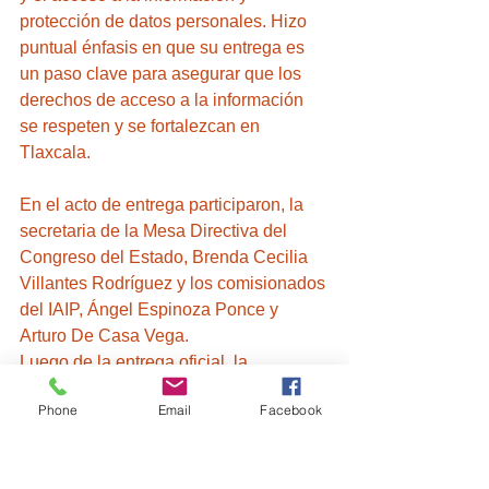
protección de datos personales. Hizo 
puntual énfasis en que su entrega es 
un paso clave para asegurar que los 
derechos de acceso a la información 
se respeten y se fortalezcan en 
Tlaxcala.
En el acto de entrega participaron, la 
secretaria de la Mesa Directiva del 
Congreso del Estado, Brenda Cecilia 
Villantes Rodríguez y los comisionados 
del IAIP, Ángel Espinoza Ponce y 
Arturo De Casa Vega.
Luego de la entrega oficial, la 
comisionada presidenta dio su informe 
Phone
Email
Facebook
de actividades en el patio vitral del 
Congreso del Estado ante diputadas y 
diputados, presidentes municipales e 