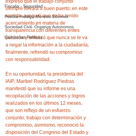
expresó que el trabajo conjunto 
Fiscalia - Seguridad
siempre llevará a buen puerto; en este 
sentido, aseguró que se ha tenido 
Puebla-Hidalgo-Morelos-Edomex
acercamiento en materia de 
Sociedad Civil- Órganos Autonomos
transparencia con diferentes entes 
Campañas Politicas
públicos y enfatizó que nunca se le va 
a negar la información a la ciudadanía, 
finalmente, refrendó su compromiso 
con responsabilidad.
En su oportunidad, la presidenta del 
IAIP, Maribel Rodríguez Piedras 
manifestó que su informe es una 
recopilación de las acciones y logros 
realizados en los últimos 12 meses, 
que son reflejo de un esfuerzo 
conjunto, trabajo con determinación y 
compromiso, asimismo, reconoció la 
disposición del Congreso del Estado y 