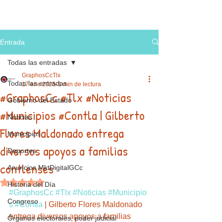
Entrada
Todas las entradas
GraphosCcTlx
Todas las entradas
17 ene 2025
1 min de lectura
#GraphosCc #Tlx #Noticias
Gobierno del Estado
#Municipios #Contla | Gilberto
Noticias
Flores Maldonado entrega
Municipios
diversos apoyos a familias
Deportes
contlenses
Anuncios MktDigitalGCc
Obtuvo NaN de 5 estrellas.
Historia del Día
#GraphosCc
#Tlx
#Noticias
#Municipio
Congreso
s
#Contla
 | Gilberto Flores Maldonado 
entrega diversos apoyos a familias 
Órganos electorales, poder judicial