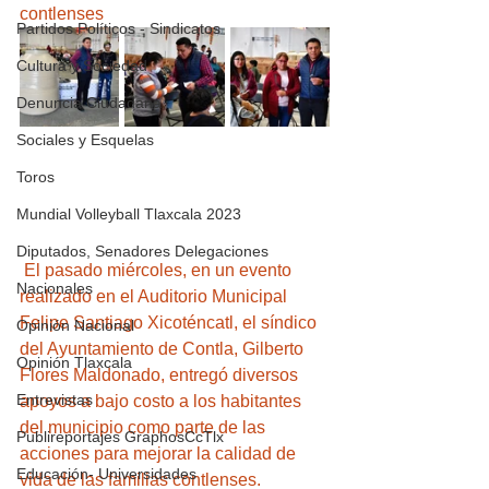
contlenses
Partidos Políticos - Sindicatos
Cultura y Sociedad
Denuncia Ciudadana
Sociales y Esquelas
Toros
Mundial Volleyball Tlaxcala 2023
Diputados, Senadores Delegaciones
 El pasado miércoles, en un evento 
Nacionales
realizado en el Auditorio Municipal 
Felipe Santiago Xicoténcatl, el síndico 
Opinión Nacional
del Ayuntamiento de Contla, Gilberto 
Opinión Tlaxcala
Flores Maldonado, entregó diversos 
Entrevistas
apoyos a bajo costo a los habitantes 
del municipio como parte de las 
Publireportajes GraphosCcTlx
acciones para mejorar la calidad de 
Educación- Universidades
vida de las familias contlenses.