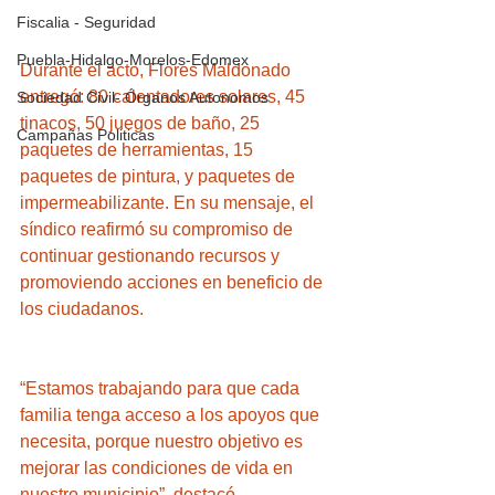
Fiscalia - Seguridad
Puebla-Hidalgo-Morelos-Edomex
Durante el acto, Flores Maldonado 
entregó: 80 calentadores solares, 45 
Sociedad Civil- Órganos Autonomos
tinacos, 50 juegos de baño, 25 
Campañas Politicas
paquetes de herramientas, 15 
paquetes de pintura, y paquetes de 
impermeabilizante. En su mensaje, el 
síndico reafirmó su compromiso de 
continuar gestionando recursos y 
promoviendo acciones en beneficio de 
los ciudadanos.
“Estamos trabajando para que cada 
familia tenga acceso a los apoyos que 
necesita, porque nuestro objetivo es 
mejorar las condiciones de vida en 
nuestro municipio”, destacó.