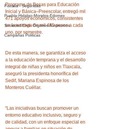
Programa de Becas para Educación 
Fiscalia - Seguridad
Inicial y Básica–Preescolar, entregó mil 
Puebla-Hidalgo-Morelos-Edomex
471 apoyos económicos, consistentes 
en la entrega de mil 485 pesos a cada 
Sociedad Civil- Órganos Autonomos
uno, por semestre.
Campañas Politicas
De esta manera, se garantiza el acceso 
a la educación temprana y el desarrollo 
integral de niñas y niños en Tlaxcala, 
aseguró la presidenta honorífica del 
Sedif, Mariana Espinosa de los 
Monteros Cuéllar.
“Las iniciativas buscan promover un 
entorno educativo inclusivo, seguro y 
de calidad, con un enfoque especial en 
apoyar a familias en situación de 