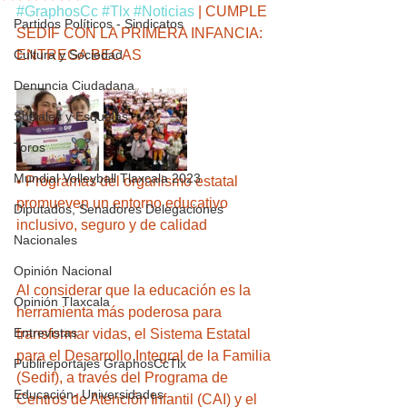
#GraphosCc
#Tlx
#Noticias
 | CUMPLE 
Partidos Políticos - Sindicatos
SEDIF CON LA PRIMERA INFANCIA: 
Cultura y Sociedad
ENTREGA BECAS
Denuncia Ciudadana
Sociales y Esquelas
Toros
Mundial Volleyball Tlaxcala 2023
• Programas del organismo estatal 
promueven un entorno educativo 
Diputados, Senadores Delegaciones
inclusivo, seguro y de calidad
Nacionales
Opinión Nacional
Al considerar que la educación es la 
Opinión Tlaxcala
herramienta más poderosa para 
Entrevistas
transformar vidas, el Sistema Estatal 
para el Desarrollo Integral de la Familia 
Publireportajes GraphosCcTlx
(Sedif), a través del Programa de 
Educación- Universidades
Centros de Atención Infantil (CAI) y el 