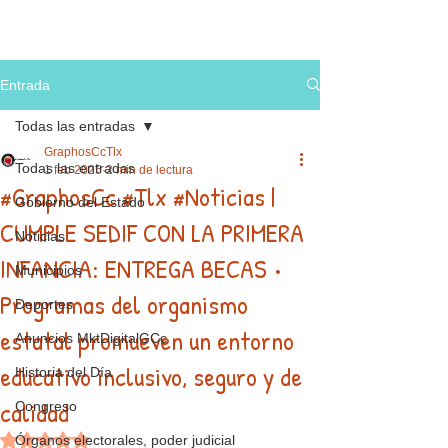
Entrada
Todas las entradas
GraphosCcTlx
Todas las entradas
1 feb 2025
2 min de lectura
#GraphosCc #Tlx #Noticias |
Gobierno del Estado
CUMPLE SEDIF CON LA PRIMERA
Noticias
INFANCIA: ENTREGA BECAS •
Municipios
Programas del organismo
Deportes
estatal promueven un entorno
Anuncios MktDigitalGCc
educativo inclusivo, seguro y de
Historia del Día
calidad
Congreso
Obtuvo NaN de 5 estrellas.
Órganos electorales, poder judicial