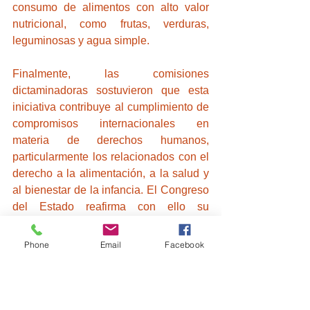
consumo de alimentos con alto valor 
nutricional, como frutas, verduras, 
leguminosas y agua simple.
Finalmente, las comisiones 
dictaminadoras sostuvieron que esta 
iniciativa contribuye al cumplimiento de 
compromisos internacionales en 
materia de derechos humanos, 
particularmente los relacionados con el 
derecho a la alimentación, a la salud y 
al bienestar de la infancia. El Congreso 
del Estado reafirma con ello su 
responsabilidad de armonizar el marco 
normativo local con las políticas 
Phone
Email
Facebook
públicas en materia de salud y 
educación, priorizando siempre el 
bienestar integral de la niñez 
tlaxcalteca.