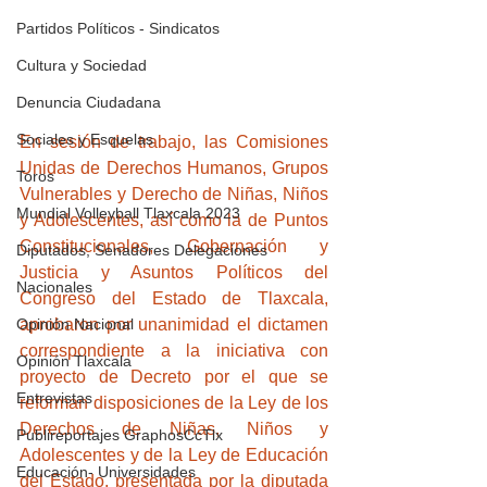
Partidos Políticos - Sindicatos
Cultura y Sociedad
Denuncia Ciudadana
Sociales y Esquelas
En sesión de trabajo, las Comisiones 
Unidas de Derechos Humanos, Grupos 
Toros
Vulnerables y Derecho de Niñas, Niños 
Mundial Volleyball Tlaxcala 2023
y Adolescentes, así como la de Puntos 
Constitucionales, Gobernación y 
Diputados, Senadores Delegaciones
Justicia y Asuntos Políticos del 
Nacionales
Congreso del Estado de Tlaxcala, 
aprobaron por unanimidad el dictamen 
Opinión Nacional
correspondiente a la iniciativa con 
Opinión Tlaxcala
proyecto de Decreto por el que se 
Entrevistas
reforman disposiciones de la Ley de los 
Derechos de Niñas, Niños y 
Publireportajes GraphosCcTlx
Adolescentes y de la Ley de Educación 
Educación- Universidades
del Estado, presentada por la diputada 