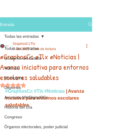
Entrada
Todas las entradas
GraphosCcTlx
Todas las entradas
7 abr 2025
2 min de lectura
#GraphosCc #Tlx #Noticias |
Gobierno del Estado
Avanza iniciativa para entornos
Noticias
escolares saludables
Municipios
Obtuvo NaN de 5 estrellas.
Deportes
#GraphosCc
#Tlx
#Noticias
 | Avanza 
Anuncios MktDigitalGCc
iniciativa para entornos escolares 
saludables
Historia del Día
Congreso
Órganos electorales, poder judicial