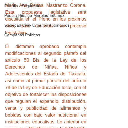
María Ana Bertha Mastranzo Corona. 
Fiscalia - Seguridad
Esta propuesta legislativa será 
Puebla-Hidalgo-Morelos-Edomex
discutida en el Pleno en los próximos 
Sociedad Civil- Órganos Autonomos
días, para continuar su proceso 
legislativo.
Campañas Politicas
El dictamen aprobado contempla 
modificaciones al segundo párrafo del 
artículo 50 Bis de la Ley de los 
Derechos de Niñas, Niños y 
Adolescentes del Estado de Tlaxcala, 
así como al primer párrafo del artículo 
79 de la Ley de Educación local, con el 
objetivo de fortalecer las disposiciones 
que regulan el expendio, distribución, 
venta y publicidad de alimentos y 
bebidas con bajo valor nutricional en 
instituciones educativas. Lo anterior en 