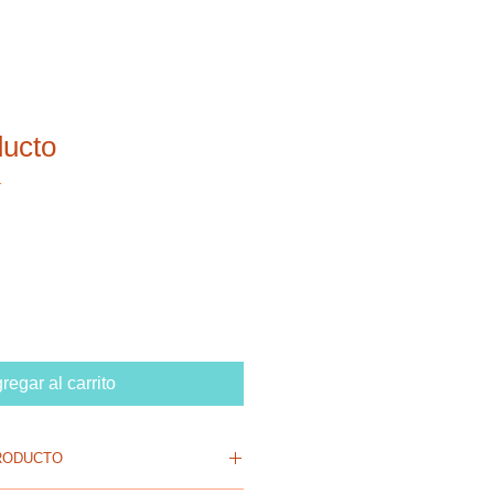
ducto
1
regar al carrito
RODUCTO