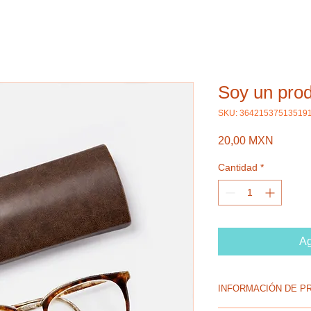
Soy un pro
SKU: 36421537513519
Precio
20,00 MXN
Cantidad
*
Ag
INFORMACIÓN DE P