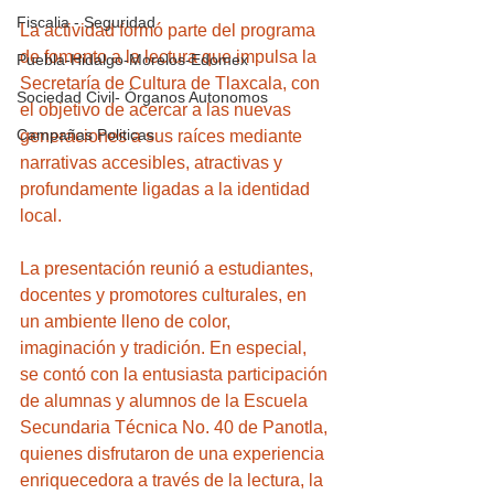
Fiscalia - Seguridad
La actividad formó parte del programa 
de fomento a la lectura que impulsa la 
Puebla-Hidalgo-Morelos-Edomex
Secretaría de Cultura de Tlaxcala, con 
Sociedad Civil- Órganos Autonomos
el objetivo de acercar a las nuevas 
Campañas Politicas
generaciones a sus raíces mediante 
narrativas accesibles, atractivas y 
profundamente ligadas a la identidad 
local.
La presentación reunió a estudiantes, 
docentes y promotores culturales, en 
un ambiente lleno de color, 
imaginación y tradición. En especial, 
se contó con la entusiasta participación 
de alumnas y alumnos de la Escuela 
Secundaria Técnica No. 40 de Panotla, 
quienes disfrutaron de una experiencia 
enriquecedora a través de la lectura, la 