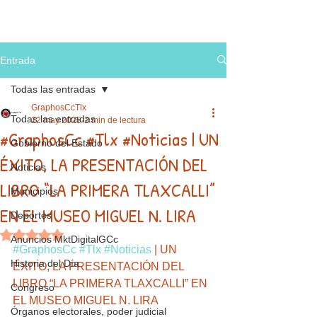
Entrada
Todas las entradas
GraphosCcTlx
Todas las entradas
22 may 2025
2 min de lectura
#GraphosCc #Tlx #Noticias | UN
Gobierno del Estado
ÉXITO, LA PRESENTACIÓN DEL
Noticias
LIBRO “LA PRIMERA TLAXCALLI”
Municipios
EN EL MUSEO MIGUEL N. LIRA
Deportes
Obtuvo NaN de 5 estrellas.
Anuncios MktDigitalGCc
#GraphosCc
#Tlx
#Noticias
 | UN 
Historia del Día
ÉXITO, LA PRESENTACIÓN DEL 
LIBRO “LA PRIMERA TLAXCALLI” EN 
Congreso
EL MUSEO MIGUEL N. LIRA
Órganos electorales, poder judicial