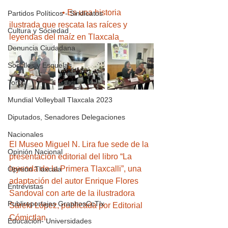
                          • Es una historia 
Partidos Políticos - Sindicatos
ilustrada que rescata las raíces y 
Cultura y Sociedad
leyendas del maíz en Tlaxcala_
Denuncia Ciudadana
Sociales y Esquelas
Toros
Mundial Volleyball Tlaxcala 2023
Diputados, Senadores Delegaciones
Nacionales
El Museo Miguel N. Lira fue sede de la 
Opinión Nacional
presentación editorial del libro “La 
leyenda de la Primera Tlaxcalli”, una 
Opinión Tlaxcala
adaptación del autor Enrique Flores 
Entrevistas
Sandoval con arte de la ilustradora 
Publireportajes GraphosCcTlx
Sareki López, publicada por Editorial 
Cómictlan. 
Educación- Universidades