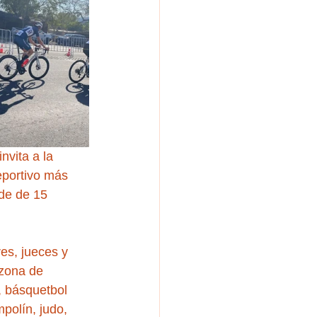
nvita a la 
eportivo más 
de de 15 
es, jueces y 
 zona de 
, básquetbol 
polín, judo, 