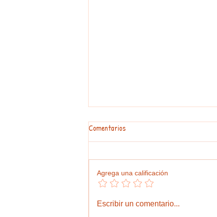
Comentarios
Agrega una calificación
#GraphosCc #Tlx #Noticias |
Escribir un comentario...
Recorrer Tlaxcala y escuchar a su