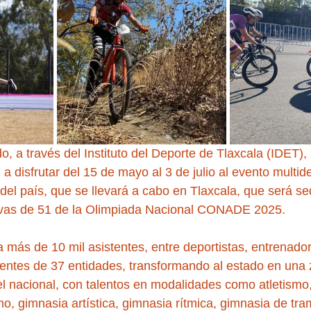
o, a través del Instituto del Deporte de Tlaxcala (IDET), i
a disfrutar del 15 de mayo al 3 de julio al evento multid
del país, que se llevará a cabo en Tlaxcala, que será se
ivas de 51 de la Olimpiada Nacional CONADE 2025.
a más de 10 mil asistentes, entre deportistas, entrenador
nientes de 37 entidades, transformando al estado en una
l nacional, con talentos en modalidades como atletismo
mo, gimnasia artística, gimnasia rítmica, gimnasia de tram