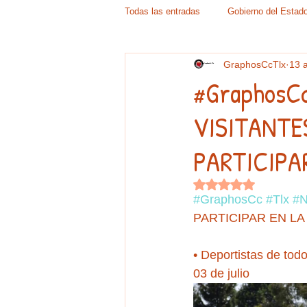
Todas las entradas
Gobierno del Estad
GraphosCcTlx
13 
Congreso
Órganos electorales, p
#GraphosCc
VISITANTE
Sociales y Esquelas
Toros
PARTICIPA
Opinión Nacional
Opinión Tlaxca
Obtuvo NaN de 5 es
#GraphosCc
#Tlx
#N
PARTICIPAR EN LA
Fiscalia - Seguridad
Puebla-Hid
• Deportistas de tod
03 de julio