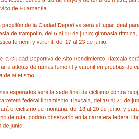
 Soltepec, del 21 al 28 de mayo y de tenis de mesa, del 
ívico de Huamantla.
 pabellón de la Ciudad Deportiva será el lugar ideal para
a de trampolín, del 5 al 10 de junio; gimnasia rítmica, 
stica femenil y varonil, del 17 al 23 de junio.
de la Ciudad Deportiva de Alto Rendimiento Tlaxcala será
ar a atletas de ramas femenil y varonil en pruebas de c
na de atletismo.
s esperados será la sede final de ciclismo contra reloj,
carretera federal libramiento Tlaxcala, del 19 al 21 de jun
izará el ciclismo de montaña, del 18 al 20 de junio, y para
mo de ruta, podrán observarlo en la carretera federal lib
3 de junio.