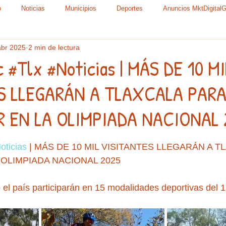
o
Noticias
Municipios
Deportes
Anuncios MktDigital
abr 2025
2 min de lectura
oder judicial
Partidos Políticos - Sindicatos
Cultura y Sociedad
 #Tlx #Noticias | MÁS DE 10 MI
S LLEGARÁN A TLAXCALA PAR
Mundial Volleyball Tlaxcala 2023
Diputados, Senadores Delegaciones
R EN LA OLIMPIADA NACIONAL 
la
Entrevistas
Publireportajes GraphosCcTlx
Educación- U
trellas.
oticias
 | MÁS DE 10 MIL VISITANTES LLEGARÁN A T
 OLIMPIADA NACIONAL 2025
algo-Morelos-Edomex
Sociedad Civil- Órganos Autonomos
Campañ
o el país participarán en 15 modalidades deportivas del 