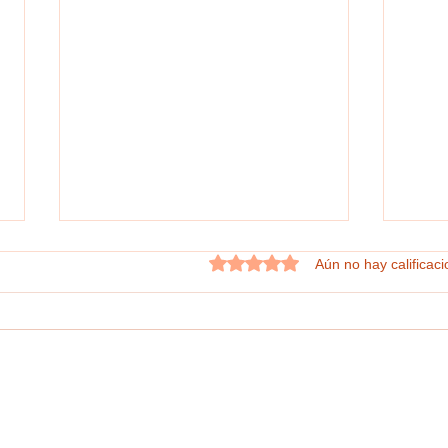
Obtuvo 0 de 5 estrellas.
Aún no hay calificac
#GraphosCc #Tlx #Noticias | VOTA
#Grap
ITE TERNA PARA ELEGIR A
#Munic