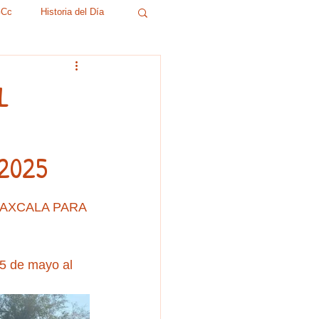
GCc
Historia del Día
Denuncia Ciudadana
L
A
Nacionales
2025
niversidades
LAXCALA PARA 
as Politicas
15 de mayo al 