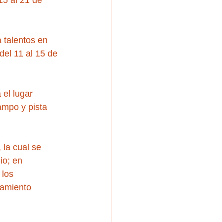
15 al 21 de 
 talentos en 
del 11 al 15 de 
 el lugar 
ampo y pista 
 la cual se 
io; en 
 los 
ramiento 