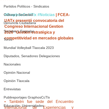
Partidos Políticos - Sindicatos
Cultura y Sociedad
#GraphosCc
#Tlx
#Noticias
 | FCEA-
UATx presentó convocatoria del 
Denuncia Ciudadana
Congreso Internacional Gestion 
Sociales y Esquelas
2026 “Gestión estratégica y 
competitividad en mercados globales
Toros
Mundial Volleyball Tlaxcala 2023
Diputados, Senadores Delegaciones
Nacionales
Opinión Nacional
Opinión Tlaxcala
Entrevistas
Publireportajes GraphosCcTlx
• También fue sede del Encuentro 
Educación- Universidades
Internacional de Experiencias y 