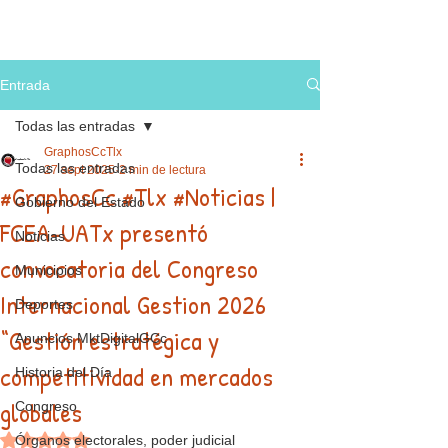
Entrada
Todas las entradas
GraphosCcTlx
Todas las entradas
27 sept 2025
2 min de lectura
#GraphosCc #Tlx #Noticias |
Gobierno del Estado
FCEA-UATx presentó
Noticias
convocatoria del Congreso
Municipios
Internacional Gestion 2026
Deportes
“Gestión estratégica y
Anuncios MktDigitalGCc
competitividad en mercados
Historia del Día
globales
Congreso
Obtuvo NaN de 5 estrellas.
Órganos electorales, poder judicial