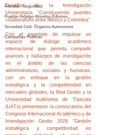
Desafíos de la Investigación 
Fiscalia - Seguridad
Universitaria "Construyendo puentes 
Puebla-Hidalgo-Morelos-Edomex
colaborativos entre México y Colombia”
Sociedad Civil- Órganos Autonomos
Con el propósito de impulsar un 
Campañas Politicas
espacio de diálogo académico 
internacional que permita compartir 
avances y hallazgos de investigación 
en el ámbito de las ciencias 
administrativas, sociales y humanas, 
con un enfoque en la gestión 
estratégica y la competitividad en 
mercados globales, la Red Gestio y la 
Universidad Autónoma de Tlaxcala 
(UATx) presentaron la convocatoria del 
Congreso Internacional Académico y de 
Investigación Gestio 2026 “Gestión 
estratégica y competitividad en 