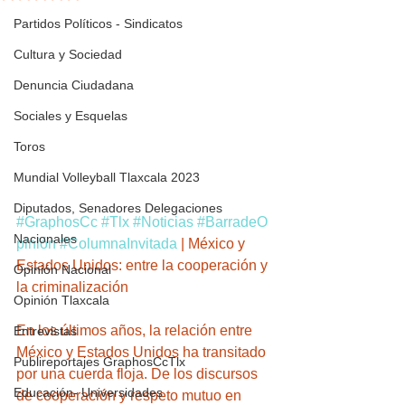
Partidos Políticos - Sindicatos
Cultura y Sociedad
Denuncia Ciudadana
Sociales y Esquelas
Toros
Mundial Volleyball Tlaxcala 2023
Diputados, Senadores Delegaciones
#GraphosCc
#Tlx
#Noticias
#BarradeO
Nacionales
pinión
#ColumnaInvitada
 | México y 
Estados Unidos: entre la cooperación y 
Opinión Nacional
la criminalización
Opinión Tlaxcala
En los últimos años, la relación entre 
Entrevistas
México y Estados Unidos ha transitado 
Publireportajes GraphosCcTlx
por una cuerda floja. De los discursos 
Educación- Universidades
de cooperación y respeto mutuo en 