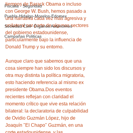
tiempos de Barack Obama o incluso 
Fiscalia - Seguridad
con George W. Bush, hemos pasado a 
Puebla-Hidalgo-Morelos-Edomex
una narrativa cada vez más agresiva y 
unilateral por parte de algunos sectores 
Sociedad Civil- Órganos Autonomos
del gobierno estadounidense, 
Campañas Politicas
particularmente bajo la influencia de 
Donald Trump y su entorno.
Aunque claro que sabemos que una 
cosa siempre han sido los discursos y 
otra muy distinta la política migratoria, 
esto haciendo referencia al mismo ex 
presidente Obama.Dos eventos 
recientes reflejan con claridad el 
momento crítico que vive esta relación 
bilateral: la declaratoria de culpabilidad 
de Ovidio Guzmán López, hijo de 
Joaquín "El Chapo" Guzmán, en una 
corte estadounidense, y las 