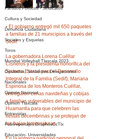
Partidos Políticos - Sindicatos
Cultura y Sociedad
• El gobierno entregó mil 650 paquetes 
Denuncia Ciudadana
a familias de 21 municipios a través del 
Sociales y Esquelas
Sedif
Toros
La gobernadora Lorena Cuéllar 
Mundial Volleyball Tlaxcala 2023
Cisneros y la presidenta honorífica del 
Sistema Estatal para el Desarrollo 
Diputados, Senadores Delegaciones
Integral de la Familia (Sedif), Mariana 
Nacionales
Espinosa de los Monteros Cuéllar, 
Opinión Nacional
entregaron cenas navideñas y cobijas 
a familias vulnerables del municipio de 
Opinión Tlaxcala
Huamantla para que celebren las 
Entrevistas
fiestas decembrinas y se protejan de 
las bajas temperaturas. 
Publireportajes GraphosCcTlx
Educación- Universidades
En la entrega participó personal del 