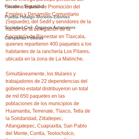
Fiscalia - Seguridad
Sistema Estatal de Promoción del 
Empleo y Desarrollo Comunitario 
Puebla-Hidalgo-Morelos-Edomex
(Sepuede), del Sedif y servidores de la 
Sociedad Civil- Órganos Autonomos
nación de la delegación de la 
Secretaría de Bienestar en Tlaxcala, 
Campañas Politicas
quienes repartieron 400 paquetes a los 
habitantes de la ranchería Los Pilares, 
ubicada en la zona de La Malinche.
Simultáneamente, los titulares y 
trabajadores de 22 dependencias del 
gobierno estatal distribuyeron un total 
de mil 650 paquetes en las 
poblaciones de los municipios de 
Huamantla, Terrenate, Tlaxco, Tetla de 
la Solidaridad, Zitlaltepec, 
Atlangatepec, Cuapiaxtla, San Pablo 
del Monte, Contla, Teolocholco, 