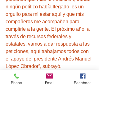
ningún político había llegado, es un 
orgullo para mí estar aquí y que mis 
compañeros me acompañen para 
cumplirle a la gente. El próximo año, a 
través de recursos federales y 
estatales, vamos a dar respuesta a las 
peticiones, aquí trabajamos todos con 
el apoyo del presidente Andrés Manuel 
López Obrador”, subrayó.
La titular del Ejecutivo local recorrió la 
Phone
Email
Facebook
ranchería acompañada del secretario 
de Educación Pública, Homero 
Meneses Hernández; de la titular del 
Sepuede, Michaelle Brito Vázquez y 
del delegado de los Programas para el 
Desarrollo en Tlaxcala, Carlos Luna 
Vázquez. Lorena Cuéllar SEDIF 