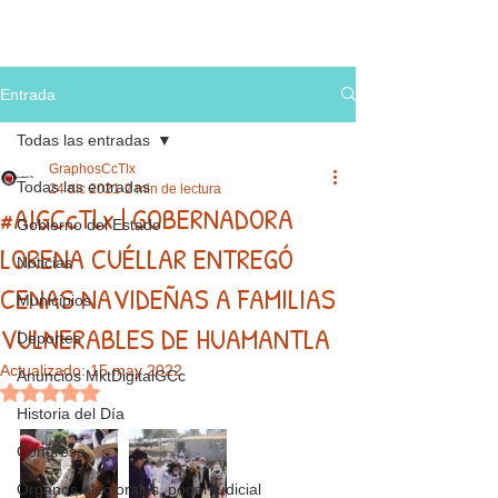
Entrada
Todas las entradas
GraphosCcTlx
Todas las entradas
24 dic 2021
2 min de lectura
#AIGCcTlx | GOBERNADORA
Gobierno del Estado
LORENA CUÉLLAR ENTREGÓ
Noticias
CENAS NAVIDEÑAS A FAMILIAS
Municipios
VULNERABLES DE HUAMANTLA
Deportes
Actualizado:
15 may 2022
Anuncios MktDigitalGCc
Obtuvo NaN de 5 estrellas.
Historia del Día
Congreso
Órganos electorales, poder judicial