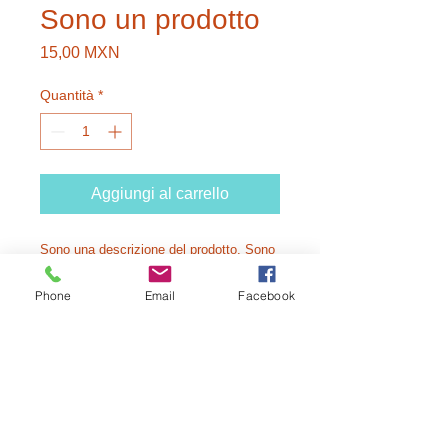
Sono un prodotto
Prezzo
15,00 MXN
Quantità
*
Aggiungi al carrello
Sono una descrizione del prodotto. Sono 
il luogo ideale per aggiungere dettagli sul 
Phone
Email
Facebook
tuo prodotto, come dimensioni, materiali, 
istruzioni per la cura e la pulizia.
INFORMAZIONI SUL PRODOTTO
Sono una descrizione del prodotto.
POLITICA DI RITORNO E RIMBORSO
Sono il luogo ideale per aggiungere