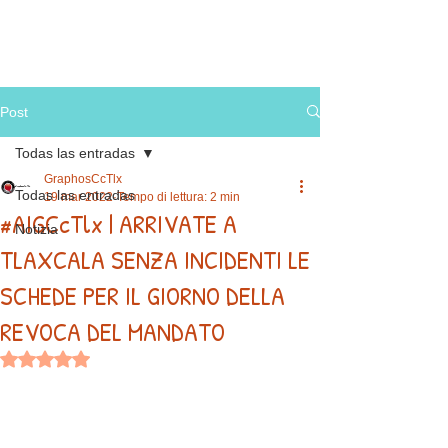
Post
Todas las entradas
GraphosCcTlx
Todas las entradas
19 mar 2022
Tempo di lettura: 2 min
#AIGCcTlx | ARRIVATE A
Notizia
TLAXCALA SENZA INCIDENTI LE
SCHEDE PER IL GIORNO DELLA
REVOCA DEL MANDATO
Valutazione NaN stelle su 5.