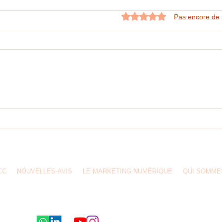
Noté 0 étoile sur 5.
Pas encore de 
#AIGCcTlx | LES BULLETINS DE
VOTE POUR LA JOURNÉE DE
RÉVOCATION DU MANDAT SONT
ARRIVÉS À TLAXCALA
ppelez-nous : 246 294 2013 /
graphoscctlx@gmail.com
/ Tlaxcala de Xicohtencatl. Mexica
CC
NOUVELLES-AVIS
LE MARKETING NUMÉRIQUE
QUI SOMME