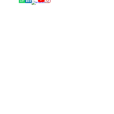
© 2020 GraphosCc Tlx