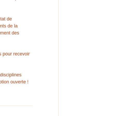
tat de 
ts de la 
ement des 
s pour recevoir 
isciplines 
tion ouverte ! 