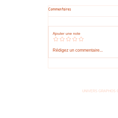
Commentaires
Ajouter une note
#GraphosCc #Tlx #Actualités |
Rédigez un commentaire...
TLAXCALA HABILLERA LE
CHAMPIONNAT DU MONDE DE
BEACH VOLLEYBALL 2023
A
UNIVERS GRAPHOS 