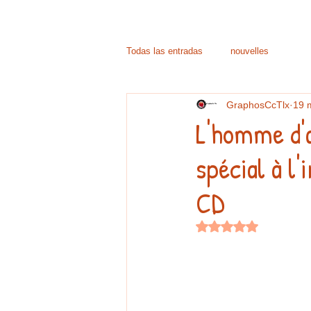
Todas las entradas
nouvelles
GraphosCcTlx
19 
L'homme d'a
spécial à l
CD
Noté NaN étoiles su