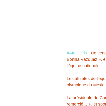
#AIGCcTlx
 | Ce ven
Bonilla Vázquez », e
l'équipe nationale.
Les athlètes de l'éq
olympique du Mexiqu
La présidente du Co
remercié C.P. et spon